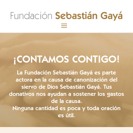
INICIO
FUNDACIÓN
¡CONTAMOS CONTIGO!
SEBASTIÁN GAYÁ
La Fundación Sebastián Gayá es parte
CANONIZACIÓN
actora en la causa de canonización del
SU MENSAJE
siervo de Dios Sebastián Gayá
. Tus
DOCUMENTOS
donativos nos ayudan a sostener los gastos
de la causa.
ACTUALIDAD
Ninguna cantidad es poca y toda oración
GALERÍA
es útil.
CONTACTO
HACER DONATIVO