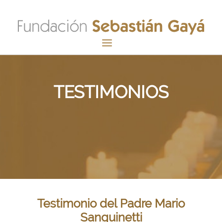
INICIO
TESTIMONIOS
FUNDACIÓN
SEBASTIÁN GAYÁ
CANONIZACIÓN
SU MENSAJE
DOCUMENTOS
ACTUALIDAD
GALERÍA
Testimonio del Padre Mario
CONTACTO
Sanguinetti
HACER DONATIVO